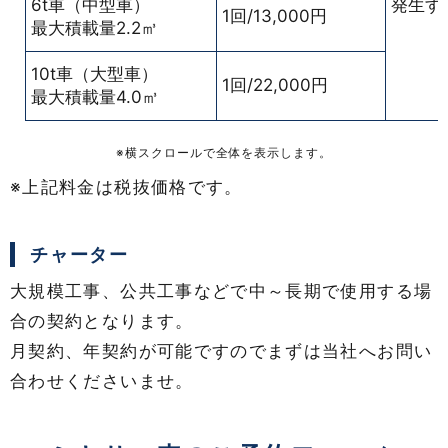
6t車（中型車）
発生す
1回/13,000円
最大積載量2.2㎥
10t車（大型車）
1回/22,000円
最大積載量4.0㎥
※横スクロールで全体を表示します。
※上記料金は税抜価格です。
チャーター
大規模工事、公共工事などで中～長期で使用する場
合の契約となります。
月契約、年契約が可能ですのでまずは当社へお問い
合わせくださいませ。