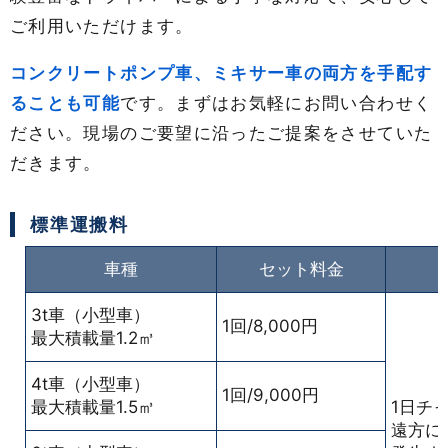
ご利用いただけます。
コンクリートポンプ車、ミキサー車の両方を手配す
ることも可能
です。まずはお気軽にお問い合わせく
ださい。現場のご要望に沿ったご提案をさせていた
だきます。
標準運搬料
車種
セット料金
3t車（小型車）
1回/8,000円
最大積載量1.2㎥
4t車（小型車）
1回/9,000円
最大積載量1.5㎥
1日チ
遠方に